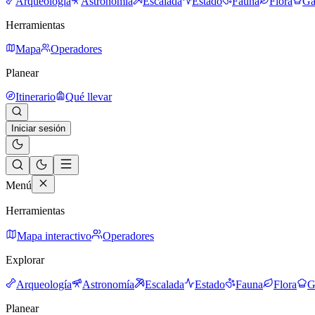
Arqueología
Astronomía
Escalada
Estado
Fauna
Flora
Ga
Herramientas
Mapa
Operadores
Planear
Itinerario
Qué llevar
Iniciar sesión
Menú
Herramientas
Mapa interactivo
Operadores
Explorar
Arqueología
Astronomía
Escalada
Estado
Fauna
Flora
G
Planear