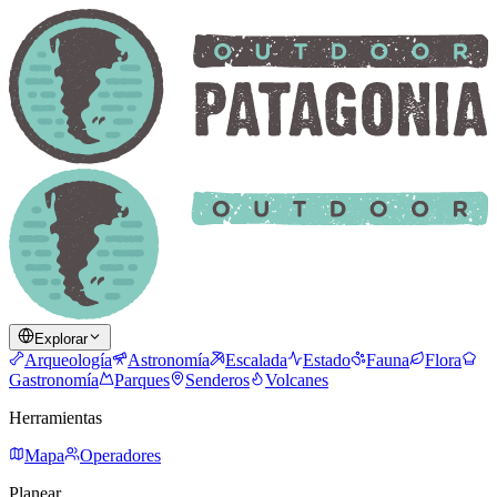
Explorar
Arqueología
Astronomía
Escalada
Estado
Fauna
Flora
Gastronomía
Parques
Senderos
Volcanes
Herramientas
Mapa
Operadores
Planear