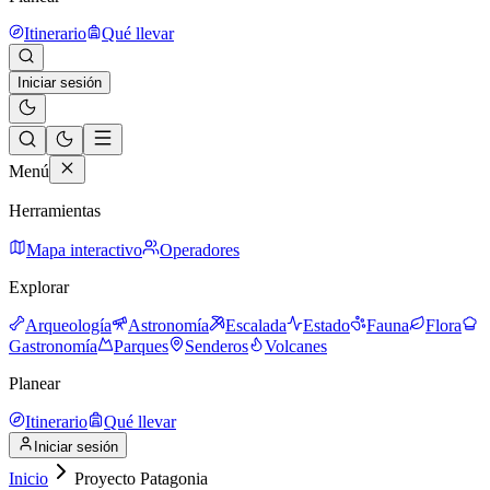
Itinerario
Qué llevar
Iniciar sesión
Menú
Herramientas
Mapa interactivo
Operadores
Explorar
Arqueología
Astronomía
Escalada
Estado
Fauna
Flora
Gastronomía
Parques
Senderos
Volcanes
Planear
Itinerario
Qué llevar
Iniciar sesión
Inicio
Proyecto Patagonia