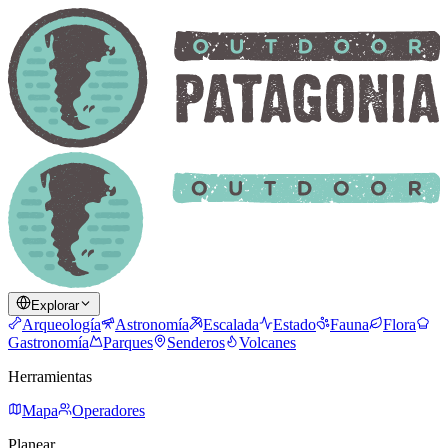
Explorar
Arqueología
Astronomía
Escalada
Estado
Fauna
Flora
Gastronomía
Parques
Senderos
Volcanes
Herramientas
Mapa
Operadores
Planear