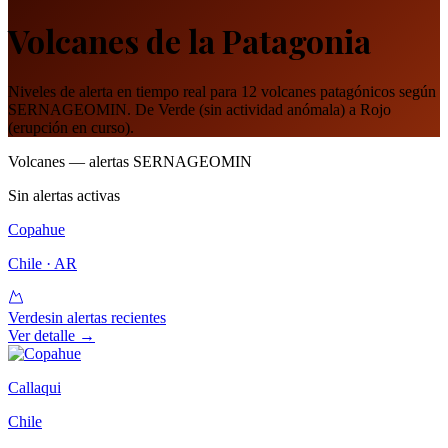
Volcanes de la Patagonia
Niveles de alerta en tiempo real para 12 volcanes patagónicos según
SERNAGEOMIN. De Verde (sin actividad anómala) a Rojo
(erupción en curso).
Volcanes — alertas SERNAGEOMIN
Sin alertas activas
Copahue
Chile · AR
Verde
sin alertas recientes
Ver detalle →
Callaqui
Chile