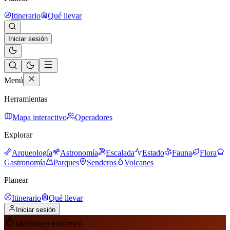
Itinerario
Qué llevar
Iniciar sesión
Menú
Herramientas
Mapa interactivo
Operadores
Explorar
Arqueología
Astronomía
Escalada
Estado
Fauna
Flora
Gastronomía
Parques
Senderos
Volcanes
Planear
Itinerario
Qué llevar
Iniciar sesión
Monitoreo volcánico