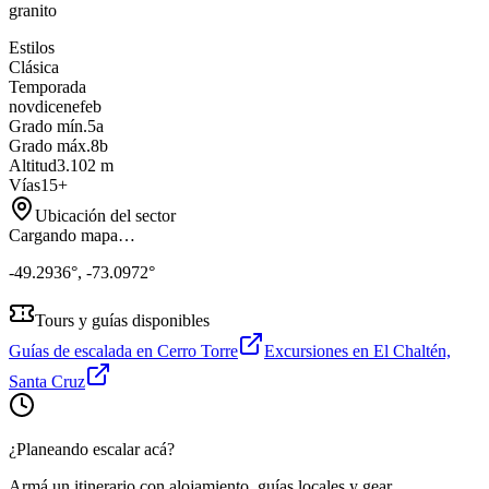
granito
Estilos
Clásica
Temporada
nov
dic
ene
feb
Grado mín.
5a
Grado máx.
8b
Altitud
3.102
m
Vías
15
+
Ubicación del sector
Cargando mapa…
-49.2936
°,
-73.0972
°
Tours y guías disponibles
Guías de escalada en
Cerro Torre
Excursiones en
El Chaltén,
Santa Cruz
¿Planeando escalar acá?
Armá un itinerario con alojamiento, guías locales y gear