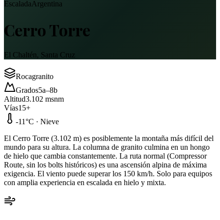
Escalada
Argentina
Cerro Torre
El Chaltén, Santa Cruz
Roca
granito
Grados
5a
–
8b
Altitud
3.102
msnm
Vías
15
+
-11
°C ·
Nieve
El Cerro Torre (3.102 m) es posiblemente la montaña más difícil del
mundo para su altura. La columna de granito culmina en un hongo
de hielo que cambia constantemente. La ruta normal (Compressor
Route, sin los bolts históricos) es una ascensión alpina de máxima
exigencia. El viento puede superar los 150 km/h. Solo para equipos
con amplia experiencia en escalada en hielo y mixta.