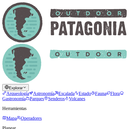
Explorar
Arqueología
Astronomía
Escalada
Estado
Fauna
Flora
Gastronomía
Parques
Senderos
Volcanes
Herramientas
Mapa
Operadores
Planear