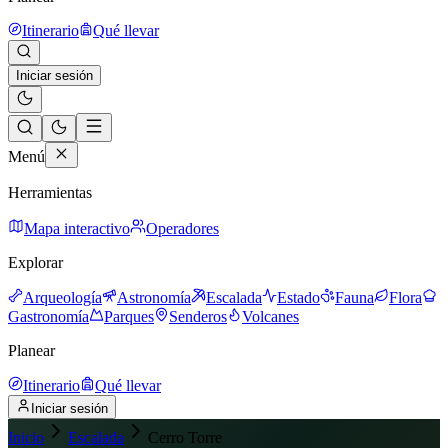
Itinerario
Qué llevar
Iniciar sesión
Menú
Herramientas
Mapa interactivo
Operadores
Explorar
Arqueología
Astronomía
Escalada
Estado
Fauna
Flora
Gastronomía
Parques
Senderos
Volcanes
Planear
Itinerario
Qué llevar
Iniciar sesión
Inicio
Escalada
Cerro Torre