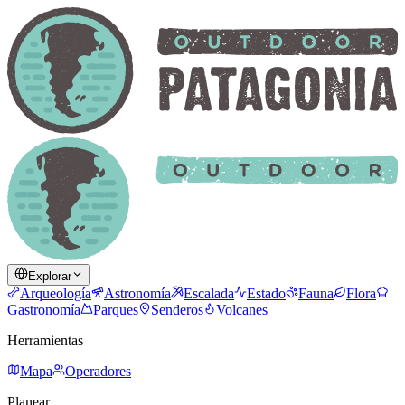
Explorar
Arqueología
Astronomía
Escalada
Estado
Fauna
Flora
Gastronomía
Parques
Senderos
Volcanes
Herramientas
Mapa
Operadores
Planear