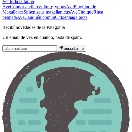
Ver toda la fauna
Ave
Cóndor andino
Vultur gryphus
Ave
Pingüino de
Magallanes
Spheniscus magellanicus
Ave
Choique
Rhea
pennata
Ave
Cauquén común
Chloephaga picta
Recibí novedades de la Patagonia
Un email de vez en cuando, nada de spam.
Suscribirme