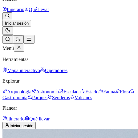
Itinerario
Qué llevar
Iniciar sesión
Menú
Herramientas
Mapa interactivo
Operadores
Explorar
Arqueología
Astronomía
Escalada
Estado
Fauna
Flora
Gastronomía
Parques
Senderos
Volcanes
Planear
Itinerario
Qué llevar
Iniciar sesión