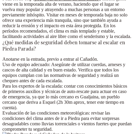
viene en la temporada alta de verano, haciendo que el lugar se
vuelva muy popular y atrayendo a muchas personas a un entorno
previamente inhóspito.
Visitar en meses de temporada baja no solo
ofrece una experiencia más tranquila, sino que también ayuda a
reducir la erosión y el impacto en esta área protegida. En los
períodos recomendados, el clima es más templado y estable,
facilitando actividades al aire libre como el senderismo y la escalada.
¿Qué medidas de seguridad deben tomarse al escalar en
Piedra Parada?
Anotarse en la entrada
, previo a entrar al Cañadón.
Uso de equipo adecuado:
Asegúrate de utilizar cuerdas, arneses y
cascos de alta calidad y en buen estado. Verifica que todos los
equipos cumplan con las normativas de seguridad y realizá un
chequeo antes de cada escalada.
Para los expertos de la escalada:
contar con conocimientos básicos
de primeros auxilios y técnicas de auto-rescate para actuar en caso
de emergencia, ya que lo más cercano es Gualjaina, un pueblo
cercano que deriva a Esquel (
2h 30m aprox
, tener este tiempo en
cuenta).
Evaluación de las condiciones meteorológicas:
revisar las
condiciones del clima antes de ir a Piedra para evitar sorpresas
desagradables como lluvias torrenciales o vientos fuertes que puedan
comprometer tu seguridad.