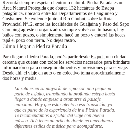
Recordá siempre respetar el entorno natural.
Piedra Parada es un
Área Natural Protegida
que abarca 132 hectáreas de Estepa
patagónica, ubicado entre los Departamentos de Languiñeo y
Cushamen. Se extiende junto al Rio Chubut, sobre la Ruta
Provincial Nº12, entre las localidades de Gualjaina y Paso del Sapo
Camping agreste u organizado:
siempre volvé con tu basura
, hay
baños con pozos, o simplemente hacé un pozo y enterrá las heces,
tapá el pozo con tierra. No dejes rastro.
Cómo Llegar a Piedra Parada
Para llegar a Piedra Parada, podés partir desde
Esquel
,
una ciudad
cercana que cuenta con todos los servicios necesarios
para brindarte
información o para conseguir alimentos y provisiones para el viaje.
Desde ahí, el viaje en auto o en colectivo toma aproximadamente
dos horas y media
.
La ruta es en su mayoría de ripio con una pequeña
parte de asfalto,
transitando la profunda estepa
hasta
llegar a donde empieza a asomarse el paisaje
marciano. Hay que estar atento a esa transición, ya
que es parte de la experiencia de ir a Piedra Parada.
Te recomendamos disfrutar del viaje con buena
música. Acá tenés un artículo donde recomendamos
diferentes estilos de música para acompañarte.