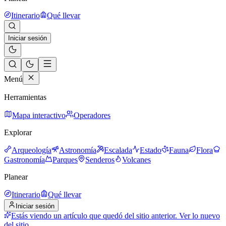
Itinerario
Qué llevar
Iniciar sesión
Menú
Herramientas
Mapa interactivo
Operadores
Explorar
Arqueología
Astronomía
Escalada
Estado
Fauna
Flora
Gastronomía
Parques
Senderos
Volcanes
Planear
Itinerario
Qué llevar
Iniciar sesión
Estás viendo un artículo que quedó del sitio anterior.
Ver lo nuevo
del sitio