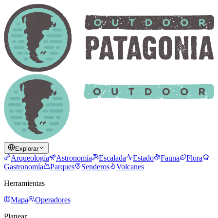
Explorar
Arqueología
Astronomía
Escalada
Estado
Fauna
Flora
Gastronomía
Parques
Senderos
Volcanes
Herramientas
Mapa
Operadores
Planear