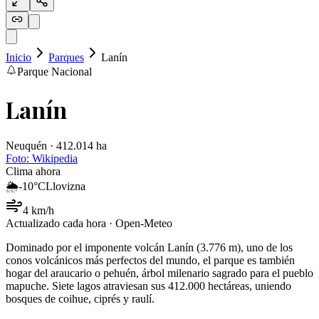
Inicio
Parques
Lanín
Parque Nacional
Lanín
Neuquén · 412.014 ha
Foto:
Wikipedia
Clima ahora
🌦️
-10
°C
Llovizna
4
km/h
Actualizado cada hora · Open-Meteo
Dominado por el imponente volcán Lanín (3.776 m), uno de los
conos volcánicos más perfectos del mundo, el parque es también
hogar del araucario o pehuén, árbol milenario sagrado para el pueblo
mapuche. Siete lagos atraviesan sus 412.000 hectáreas, uniendo
bosques de coihue, ciprés y raulí.