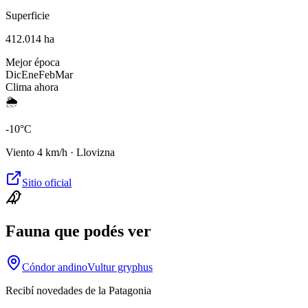
Superficie
412.014 ha
Mejor época
Dic
Ene
Feb
Mar
Clima ahora
🌦️
-10
°C
Viento
4
km/h ·
Llovizna
Sitio oficial
Fauna que podés ver
Cóndor andino
Vultur gryphus
Recibí novedades de la Patagonia