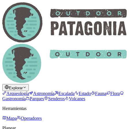
Explorar
Arqueología
Astronomía
Escalada
Estado
Fauna
Flora
Gastronomía
Parques
Senderos
Volcanes
Herramientas
Mapa
Operadores
Planear