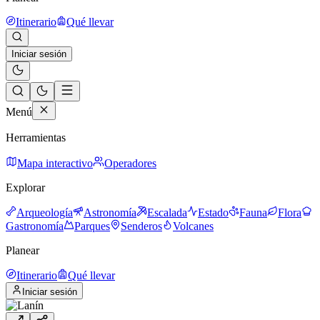
Itinerario
Qué llevar
Iniciar sesión
Menú
Herramientas
Mapa interactivo
Operadores
Explorar
Arqueología
Astronomía
Escalada
Estado
Fauna
Flora
Gastronomía
Parques
Senderos
Volcanes
Planear
Itinerario
Qué llevar
Iniciar sesión