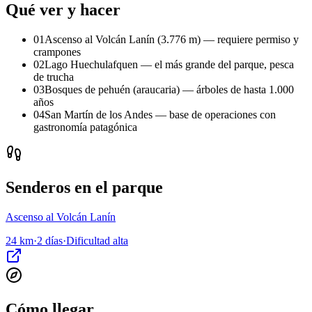
Qué ver y hacer
01
Ascenso al Volcán Lanín (3.776 m) — requiere permiso y
crampones
02
Lago Huechulafquen — el más grande del parque, pesca
de trucha
03
Bosques de pehuén (araucaria) — árboles de hasta 1.000
años
04
San Martín de los Andes — base de operaciones con
gastronomía patagónica
Senderos en el parque
Ascenso al Volcán Lanín
24 km
·
2 días
·
Dificultad
alta
Cómo llegar