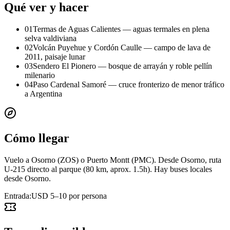
Qué ver y hacer
01
Termas de Aguas Calientes — aguas termales en plena
selva valdiviana
02
Volcán Puyehue y Cordón Caulle — campo de lava de
2011, paisaje lunar
03
Sendero El Pionero — bosque de arrayán y roble pellín
milenario
04
Paso Cardenal Samoré — cruce fronterizo de menor tráfico
a Argentina
Cómo llegar
Vuelo a Osorno (ZOS) o Puerto Montt (PMC). Desde Osorno, ruta
U-215 directo al parque (80 km, aprox. 1.5h). Hay buses locales
desde Osorno.
Entrada:
USD 5–10 por persona