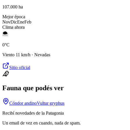
107.000 ha
Mejor época
Nov
Dic
Ene
Feb
Clima ahora
🌨️
0
°C
Viento
11
km/h ·
Nevadas
Sitio oficial
Fauna que podés ver
Cóndor andino
Vultur gryphus
Recibí novedades de la Patagonia
Un email de vez en cuando, nada de spam.