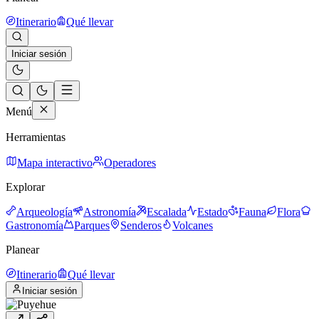
Itinerario
Qué llevar
Iniciar sesión
Menú
Herramientas
Mapa interactivo
Operadores
Explorar
Arqueología
Astronomía
Escalada
Estado
Fauna
Flora
Gastronomía
Parques
Senderos
Volcanes
Planear
Itinerario
Qué llevar
Iniciar sesión