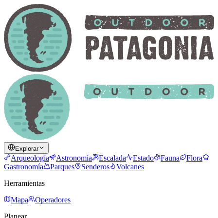
Explorar
Arqueología
Astronomía
Escalada
Estado
Fauna
Flora
Gastronomía
Parques
Senderos
Volcanes
Herramientas
Mapa
Operadores
Planear