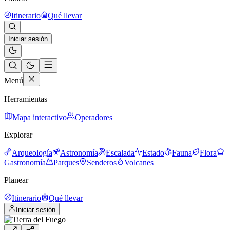
Itinerario
Qué llevar
Iniciar sesión
Menú
Herramientas
Mapa interactivo
Operadores
Explorar
Arqueología
Astronomía
Escalada
Estado
Fauna
Flora
Gastronomía
Parques
Senderos
Volcanes
Planear
Itinerario
Qué llevar
Iniciar sesión