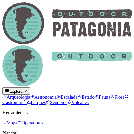
Explorar
Arqueología
Astronomía
Escalada
Estado
Fauna
Flora
Gastronomía
Parques
Senderos
Volcanes
Herramientas
Mapa
Operadores
Planear