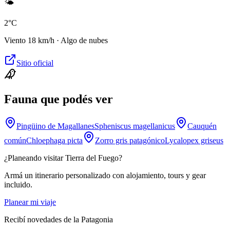
🌤️
2
°C
Viento
18
km/h ·
Algo de nubes
Sitio oficial
Fauna que podés ver
Pingüino de Magallanes
Spheniscus magellanicus
Cauquén
común
Chloephaga picta
Zorro gris patagónico
Lycalopex griseus
¿Planeando visitar
Tierra del Fuego
?
Armá un itinerario personalizado con alojamiento, tours y gear
incluido.
Planear mi viaje
Recibí novedades de la Patagonia