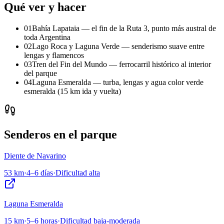
Qué ver y hacer
01
Bahía Lapataia — el fin de la Ruta 3, punto más austral de
toda Argentina
02
Lago Roca y Laguna Verde — senderismo suave entre
lengas y flamencos
03
Tren del Fin del Mundo — ferrocarril histórico al interior
del parque
04
Laguna Esmeralda — turba, lengas y agua color verde
esmeralda (15 km ida y vuelta)
Senderos en el parque
Diente de Navarino
53 km
·
4–6 días
·
Dificultad
alta
Laguna Esmeralda
15 km
·
5–6 horas
·
Dificultad
baja-moderada