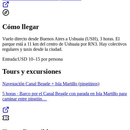
Cómo llegar
Vuelo directo desde Buenos Aires a Ushuaia (USH), 3 horas. El
parque está a 11 km del centro de Ushuaia por RN3. Hay colectivos
regulares y taxis desde la ciudad.
Entrada:
USD 10–15 por persona
Tours y excursiones
Navegación Canal Beagle + Isla Martillo (pingüinos)
5 horas
·
Barco por el Canal Beagle con parada en Isla Martillo para
caminar entre pingüin
…