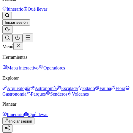
Itinerario
Qué llevar
Iniciar sesión
Menú
Herramientas
Mapa interactivo
Operadores
Explorar
Arqueología
Astronomía
Escalada
Estado
Fauna
Flora
Gastronomía
Parques
Senderos
Volcanes
Planear
Itinerario
Qué llevar
Iniciar sesión