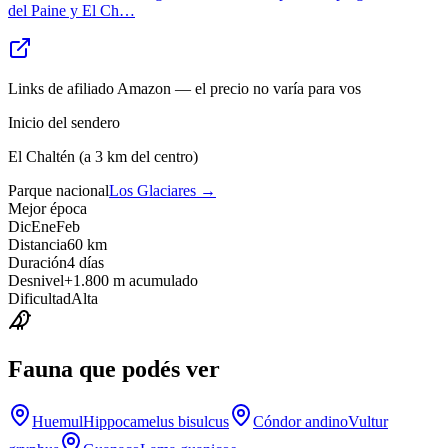
del Paine y El Ch
…
Links de afiliado Amazon — el precio no varía para vos
Inicio del sendero
El Chaltén (a 3 km del centro)
Parque nacional
Los Glaciares
→
Mejor época
Dic
Ene
Feb
Distancia
60 km
Duración
4 días
Desnivel
+1.800 m acumulado
Dificultad
Alta
Fauna que podés ver
Huemul
Hippocamelus bisulcus
Cóndor andino
Vultur