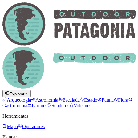
Explorar
Arqueología
Astronomía
Escalada
Estado
Fauna
Flora
Gastronomía
Parques
Senderos
Volcanes
Herramientas
Mapa
Operadores
Planear