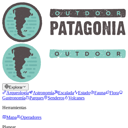
Explorar
Arqueología
Astronomía
Escalada
Estado
Fauna
Flora
Gastronomía
Parques
Senderos
Volcanes
Herramientas
Mapa
Operadores
Planear