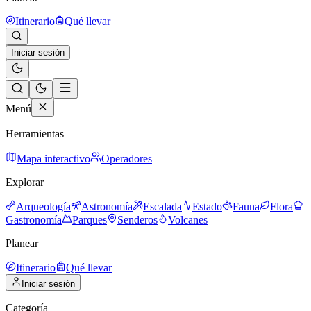
Itinerario
Qué llevar
Iniciar sesión
Menú
Herramientas
Mapa interactivo
Operadores
Explorar
Arqueología
Astronomía
Escalada
Estado
Fauna
Flora
Gastronomía
Parques
Senderos
Volcanes
Planear
Itinerario
Qué llevar
Iniciar sesión
Categoría