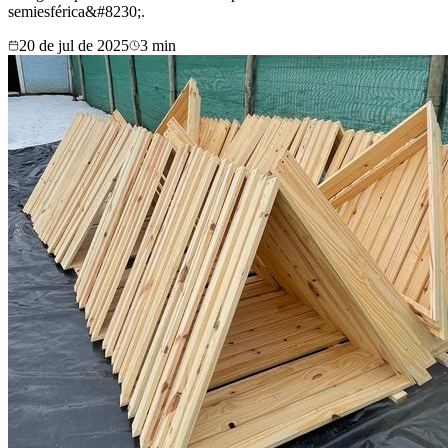
semiesférica&#8230;.
20 de jul de 2025
3
min