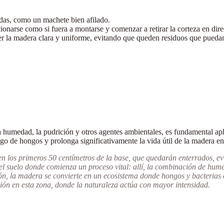
adas, como un
machete bien afilado
.
cionarse como si fuera a montarse y comenzar a retirar la corteza en dir
ner la madera clara y uniforme, evitando que queden residuos que pued
la humedad, la pudrición y otros agentes ambientales, es fundamental ap
go de hongos y prolonga significativamente la vida útil de la madera en
en los primeros 50 centímetros de la base, que quedarán enterrados, 
el suelo donde comienza un proceso vital: allí, la combinación de humed
ión, la madera se convierte en un ecosistema donde hongos y bacterias 
cción en esta zona, donde la naturaleza actúa con mayor intensidad.