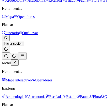
Arqueología
Astronomía
Escalada
Estado
Fauna
Flora
Ga
Herramientas
Mapa
Operadores
Planear
Itinerario
Qué llevar
Iniciar sesión
Menú
Herramientas
Mapa interactivo
Operadores
Explorar
Arqueología
Astronomía
Escalada
Estado
Fauna
Flora
G
Planear