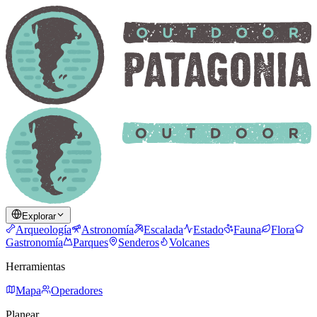
Explorar
Arqueología
Astronomía
Escalada
Estado
Fauna
Flora
Gastronomía
Parques
Senderos
Volcanes
Herramientas
Mapa
Operadores
Planear