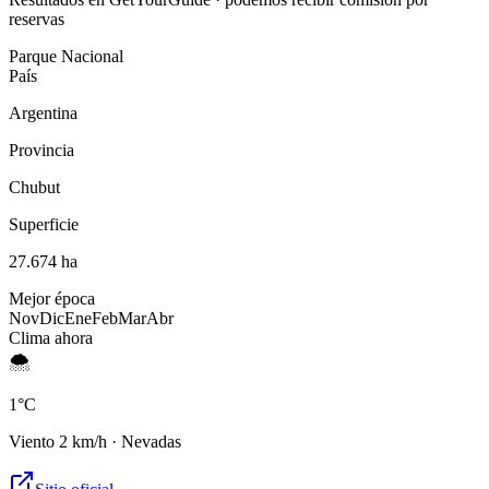
reservas
Parque Nacional
País
Argentina
Provincia
Chubut
Superficie
27.674 ha
Mejor época
Nov
Dic
Ene
Feb
Mar
Abr
Clima ahora
🌨️
1
°C
Viento
2
km/h ·
Nevadas