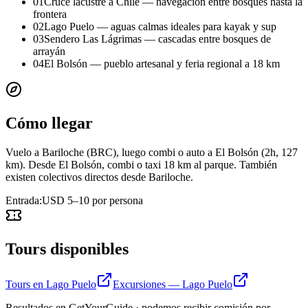
01
Cruce lacustre a Chile — navegación entre bosques hasta la
frontera
02
Lago Puelo — aguas calmas ideales para kayak y sup
03
Sendero Las Lágrimas — cascadas entre bosques de
arrayán
04
El Bolsón — pueblo artesanal y feria regional a 18 km
Cómo llegar
Vuelo a Bariloche (BRC), luego combi o auto a El Bolsón (2h, 127
km). Desde El Bolsón, combi o taxi 18 km al parque. También
existen colectivos directos desde Bariloche.
Entrada:
USD 5–10 por persona
Tours disponibles
Tours en Lago Puelo
Excursiones — Lago Puelo
Resultados en GetYourGuide · podemos recibir comisión por