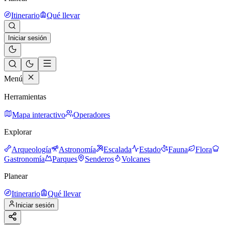
Itinerario
Qué llevar
Iniciar sesión
Menú
Herramientas
Mapa interactivo
Operadores
Explorar
Arqueología
Astronomía
Escalada
Estado
Fauna
Flora
Gastronomía
Parques
Senderos
Volcanes
Planear
Itinerario
Qué llevar
Iniciar sesión