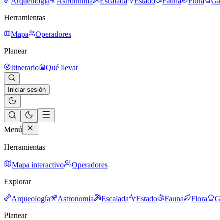
Arqueología
Astronomía
Escalada
Estado
Fauna
Flora
Ga
Herramientas
Mapa
Operadores
Planear
Itinerario
Qué llevar
Iniciar sesión
Menú
Herramientas
Mapa interactivo
Operadores
Explorar
Arqueología
Astronomía
Escalada
Estado
Fauna
Flora
G
Planear