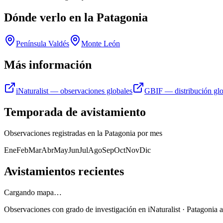
Dónde verlo en la Patagonia
Península Valdés
Monte León
Más información
iNaturalist — observaciones globales
GBIF — distribución glo
Temporada de avistamiento
Observaciones registradas en la Patagonia por mes
Ene
Feb
Mar
Abr
May
Jun
Jul
Ago
Sep
Oct
Nov
Dic
Avistamientos recientes
Cargando mapa…
Observaciones con grado de investigación en iNaturalist · Patagonia a