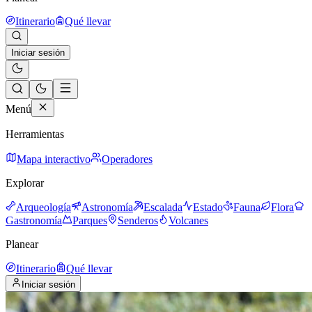
Itinerario
Qué llevar
Iniciar sesión
Menú
Herramientas
Mapa interactivo
Operadores
Explorar
Arqueología
Astronomía
Escalada
Estado
Fauna
Flora
Gastronomía
Parques
Senderos
Volcanes
Planear
Itinerario
Qué llevar
Iniciar sesión