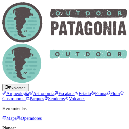
Explorar
Arqueología
Astronomía
Escalada
Estado
Fauna
Flora
Gastronomía
Parques
Senderos
Volcanes
Herramientas
Mapa
Operadores
Planear