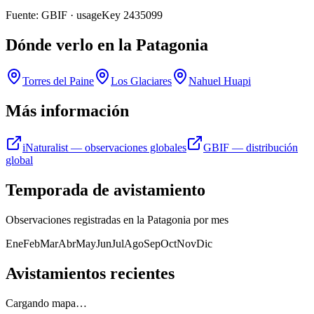
Fuente: GBIF · usageKey
2435099
Dónde verlo en la Patagonia
Torres del Paine
Los Glaciares
Nahuel Huapi
Más información
iNaturalist — observaciones globales
GBIF — distribución
global
Temporada de avistamiento
Observaciones registradas en la Patagonia por mes
Ene
Feb
Mar
Abr
May
Jun
Jul
Ago
Sep
Oct
Nov
Dic
Avistamientos recientes
Cargando mapa…