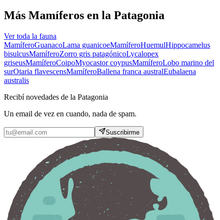
Más Mamíferos en la Patagonia
Ver toda la fauna
Mamífero
Guanaco
Lama guanicoe
Mamífero
Huemul
Hippocamelus
bisulcus
Mamífero
Zorro gris patagónico
Lycalopex
griseus
Mamífero
Coipo
Myocastor coypus
Mamífero
Lobo marino del
sur
Otaria flavescens
Mamífero
Ballena franca austral
Eubalaena
australis
Recibí novedades de la Patagonia
Un email de vez en cuando, nada de spam.
Suscribirme