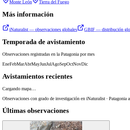
Monte León
Tierra del Fuego
Más información
iNaturalist — observaciones globales
GBIF — distribución glo
Temporada de avistamiento
Observaciones registradas en la Patagonia por mes
Ene
Feb
Mar
Abr
May
Jun
Jul
Ago
Sep
Oct
Nov
Dic
Avistamientos recientes
Cargando mapa…
Observaciones con grado de investigación en iNaturalist · Patagonia a
Últimas observaciones