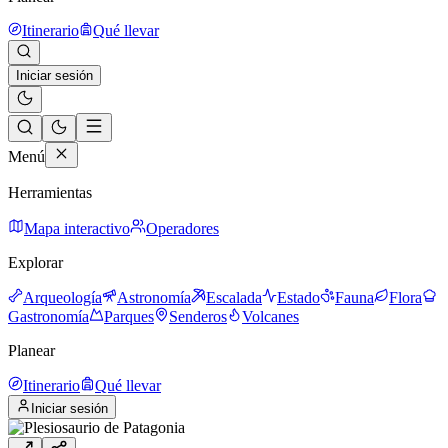
Itinerario
Qué llevar
Iniciar sesión
Menú
Herramientas
Mapa interactivo
Operadores
Explorar
Arqueología
Astronomía
Escalada
Estado
Fauna
Flora
Gastronomía
Parques
Senderos
Volcanes
Planear
Itinerario
Qué llevar
Iniciar sesión