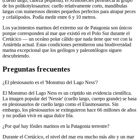
(cuello largo, cabeza pequeña), el Aristonectes pertenecía al grupo
de los polikotylosaurios: cuello relativamente corto, mandíbulas
largas con numerosos dientes pequeños perfectos para atrapar peces
y cefalópodos. Podía medir entre 6 y 10 metros.
Los yacimientos marinos del extremo sur de Patagonia son únicos
porque corresponden al mar que existió en el Polo Sur durante el
Cretácico — un oceáno polar cálido que nada tiene que ver con la
Antártida actual. Estas condiciones permitieron una biodiversidad
marina excepcional que los geólogos y paleontólogos siguen
descubriendo.
Preguntas frecuentes
¿El plesiosaurio es el 'Monstruo del Lago Ness'?
El Monstruo del Lago Ness es un criptido sin evidencia científica.
La imagen popular del 'Nessie' (cuello largo, cuerpo grande) se basa
en plesiosaurios de cuello largo como el Elasmosaurus. Sin
embargo, los plesiosaurios se extinguieron hace 66 millones de años
y no podían vivir en agua dulce fría.
¿Por qué hay fósiles marinos en la Patagonia terrestre?
Durante el Cretácico, el nivel del mar era mucho más alto y un mar