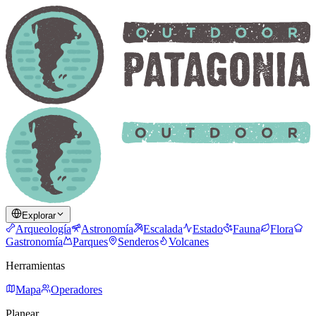
Explorar
Arqueología
Astronomía
Escalada
Estado
Fauna
Flora
Gastronomía
Parques
Senderos
Volcanes
Herramientas
Mapa
Operadores
Planear