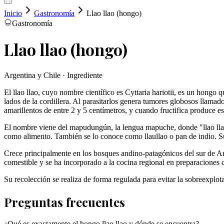
Inicio
Gastronomía
Llao llao (hongo)
Gastronomía
Llao llao (hongo)
Argentina y Chile · Ingrediente
El llao llao, cuyo nombre científico es Cyttaria hariotii, es un hon
lados de la cordillera. Al parasitarlos genera tumores globosos llama
amarillentos de entre 2 y 5 centímetros, y cuando fructifica produce e
El nombre viene del mapudungún, la lengua mapuche, donde "llao llao"
como alimento. También se lo conoce como llaullao o pan de indio. Su
Crece principalmente en los bosques andino-patagónicos del sur de Ar
comestible y se ha incorporado a la cocina regional en preparaciones 
Su recolección se realiza de forma regulada para evitar la sobreexplot
Preguntas frecuentes
¿Qué es exactamente el hongo llao llao y dónde se encuentra?