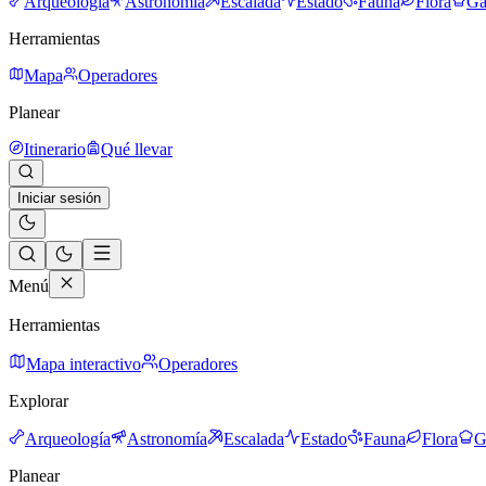
Arqueología
Astronomía
Escalada
Estado
Fauna
Flora
Ga
Herramientas
Mapa
Operadores
Planear
Itinerario
Qué llevar
Iniciar sesión
Menú
Herramientas
Mapa interactivo
Operadores
Explorar
Arqueología
Astronomía
Escalada
Estado
Fauna
Flora
G
Planear