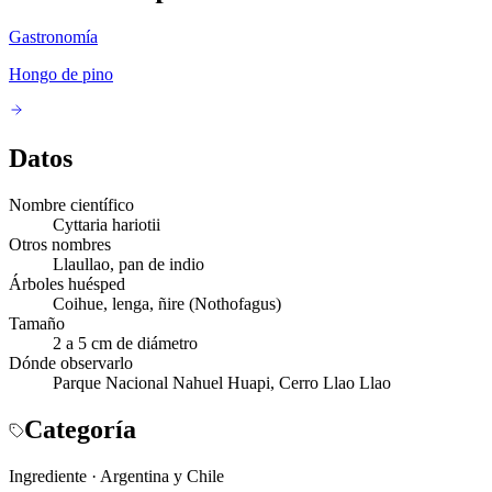
Gastronomía
Hongo de pino
Datos
Nombre científico
Cyttaria hariotii
Otros nombres
Llaullao, pan de indio
Árboles huésped
Coihue, lenga, ñire (Nothofagus)
Tamaño
2 a 5 cm de diámetro
Dónde observarlo
Parque Nacional Nahuel Huapi, Cerro Llao Llao
Categoría
Ingrediente
·
Argentina y Chile