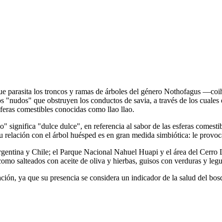
go que parasita los troncos y ramas de árboles del género Nothofagus 
dos "nudos" que obstruyen los conductos de savia, a través de los cuales
sferas comestibles conocidas como llao llao.
 significa "dulce dulce", en referencia al sabor de las esferas comest
 relación con el árbol huésped es en gran medida simbiótica: le provoc
gentina y Chile; el Parque Nacional Nahuel Huapi y el área del Cerro L
como salteados con aceite de oliva y hierbas, guisos con verduras y leg
ación, ya que su presencia se considera un indicador de la salud del bos