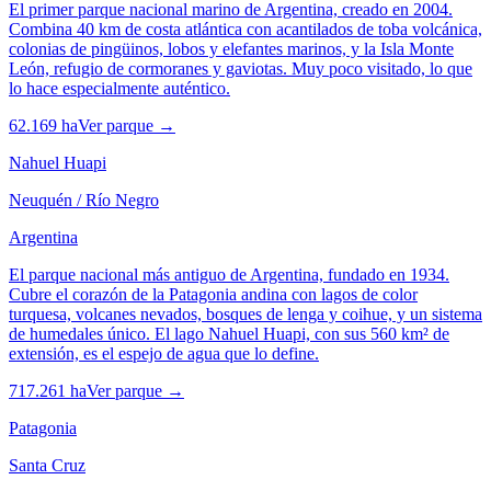
El primer parque nacional marino de Argentina, creado en 2004.
Combina 40 km de costa atlántica con acantilados de toba volcánica,
colonias de pingüinos, lobos y elefantes marinos, y la Isla Monte
León, refugio de cormoranes y gaviotas. Muy poco visitado, lo que
lo hace especialmente auténtico.
62.169 ha
Ver parque →
Nahuel Huapi
Neuquén / Río Negro
Argentina
El parque nacional más antiguo de Argentina, fundado en 1934.
Cubre el corazón de la Patagonia andina con lagos de color
turquesa, volcanes nevados, bosques de lenga y coihue, y un sistema
de humedales único. El lago Nahuel Huapi, con sus 560 km² de
extensión, es el espejo de agua que lo define.
717.261 ha
Ver parque →
Patagonia
Santa Cruz