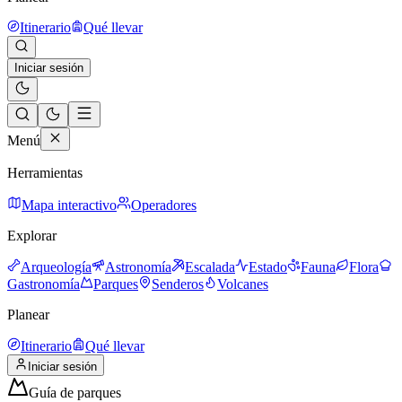
Itinerario
Qué llevar
Iniciar sesión
Menú
Herramientas
Mapa interactivo
Operadores
Explorar
Arqueología
Astronomía
Escalada
Estado
Fauna
Flora
Gastronomía
Parques
Senderos
Volcanes
Planear
Itinerario
Qué llevar
Iniciar sesión
Guía de parques