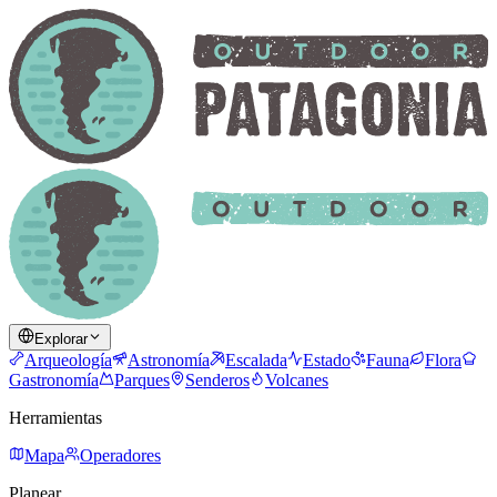
Explorar
Arqueología
Astronomía
Escalada
Estado
Fauna
Flora
Gastronomía
Parques
Senderos
Volcanes
Herramientas
Mapa
Operadores
Planear