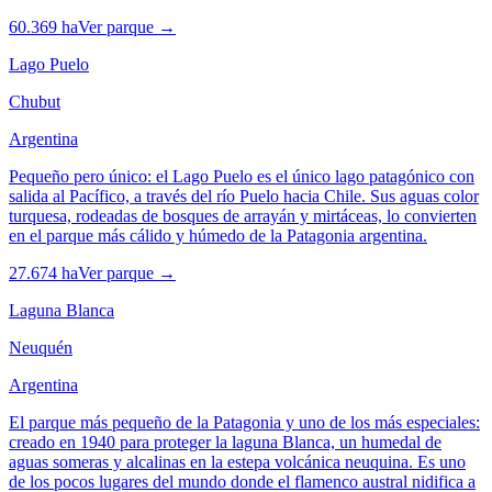
60.369 ha
Ver parque →
Lago Puelo
Chubut
Argentina
Pequeño pero único: el Lago Puelo es el único lago patagónico con
salida al Pacífico, a través del río Puelo hacia Chile. Sus aguas color
turquesa, rodeadas de bosques de arrayán y mirtáceas, lo convierten
en el parque más cálido y húmedo de la Patagonia argentina.
27.674 ha
Ver parque →
Laguna Blanca
Neuquén
Argentina
El parque más pequeño de la Patagonia y uno de los más especiales:
creado en 1940 para proteger la laguna Blanca, un humedal de
aguas someras y alcalinas en la estepa volcánica neuquina. Es uno
de los pocos lugares del mundo donde el flamenco austral nidifica a