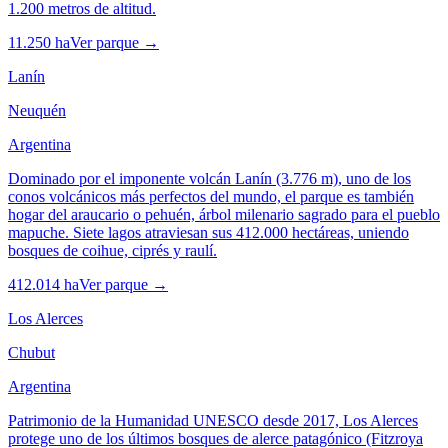
1.200 metros de altitud.
11.250 ha
Ver parque →
Lanín
Neuquén
Argentina
Dominado por el imponente volcán Lanín (3.776 m), uno de los
conos volcánicos más perfectos del mundo, el parque es también
hogar del araucario o pehuén, árbol milenario sagrado para el pueblo
mapuche. Siete lagos atraviesan sus 412.000 hectáreas, uniendo
bosques de coihue, ciprés y raulí.
412.014 ha
Ver parque →
Los Alerces
Chubut
Argentina
Patrimonio de la Humanidad UNESCO desde 2017, Los Alerces
protege uno de los últimos bosques de alerce patagónico (Fitzroya