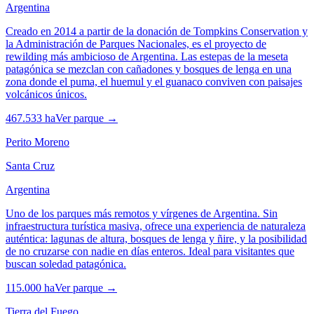
Argentina
Creado en 2014 a partir de la donación de Tompkins Conservation y
la Administración de Parques Nacionales, es el proyecto de
rewilding más ambicioso de Argentina. Las estepas de la meseta
patagónica se mezclan con cañadones y bosques de lenga en una
zona donde el puma, el huemul y el guanaco conviven con paisajes
volcánicos únicos.
467.533 ha
Ver parque →
Perito Moreno
Santa Cruz
Argentina
Uno de los parques más remotos y vírgenes de Argentina. Sin
infraestructura turística masiva, ofrece una experiencia de naturaleza
auténtica: lagunas de altura, bosques de lenga y ñire, y la posibilidad
de no cruzarse con nadie en días enteros. Ideal para visitantes que
buscan soledad patagónica.
115.000 ha
Ver parque →
Tierra del Fuego